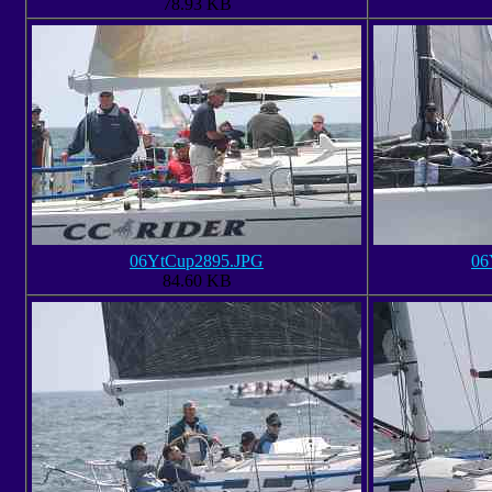
78.93 KB
06YtCup2895.JPG
06
84.60 KB