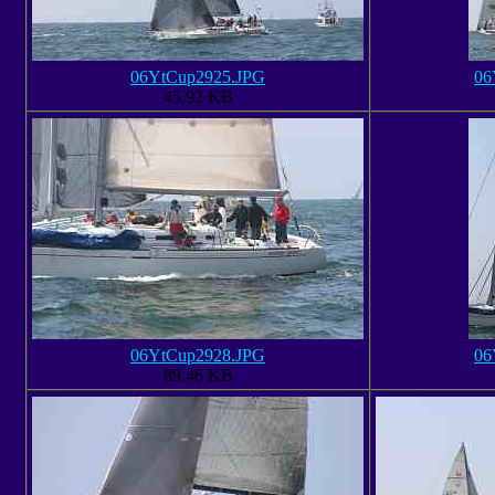
06YtCup2925.JPG
06
45.92 KB
06YtCup2928.JPG
06
89.46 KB