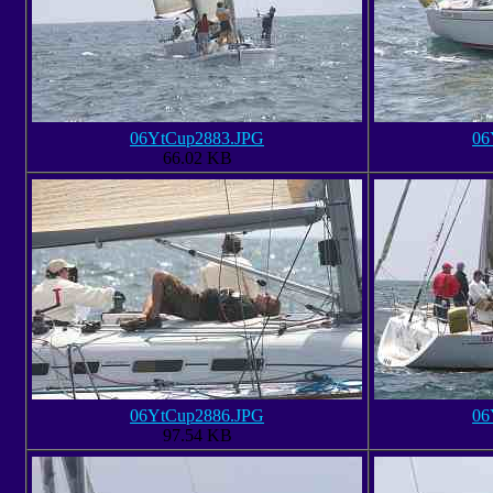
06YtCup2883.JPG
06
66.02 KB
06YtCup2886.JPG
06
97.54 KB