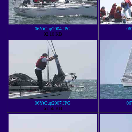
06YtCup2904.JPG
06
92.10 KB
06YtCup2907.JPG
06
61.56 KB