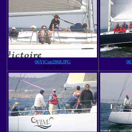
06YtCup2868.JPG
06
81.67 KB