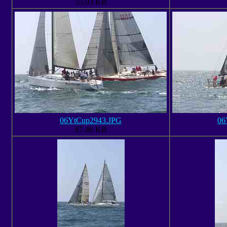
55.03 KB
06YtCup2943.JPG
06
87.46 KB