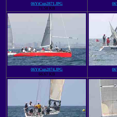
06YtCup2871.JPG
06
71.58 KB
06YtCup2874.JPG
06
66.67 KB