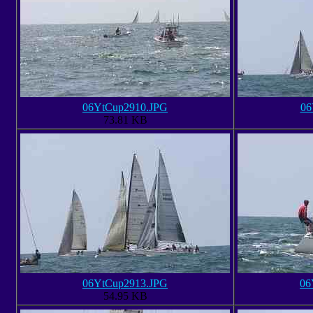
06YtCup2910.JPG
06
73.81 KB
06YtCup2913.JPG
06
54.95 KB