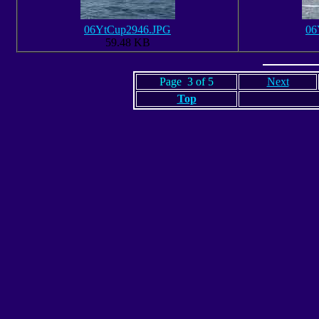
06YtCup2946.JPG
06
59.48 KB
Page 3 of 5
Next
Top