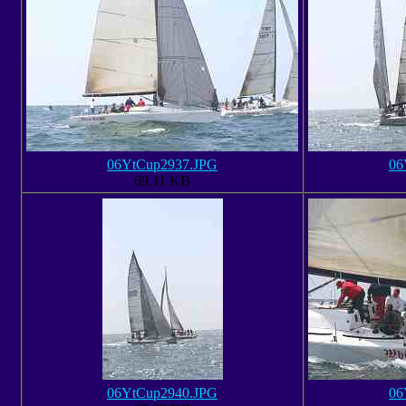
06YtCup2937.JPG
06
69.11 KB
06YtCup2940.JPG
06