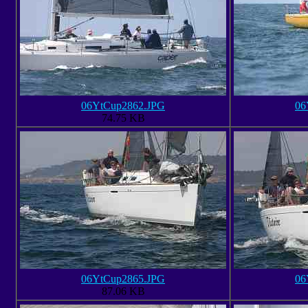
06YtCup2862.JPG
06
74.75 KB
06YtCup2865.JPG
06
87.06 KB