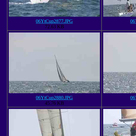
06YtCup2877.JPG
06
72.63 KB
06YtCup2880.JPG
06
45.76 KB