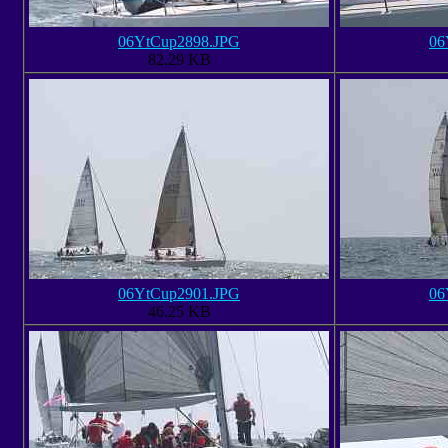
06YtCup2898.JPG
06
82.29 KB
06YtCup2901.JPG
06
46.25 KB