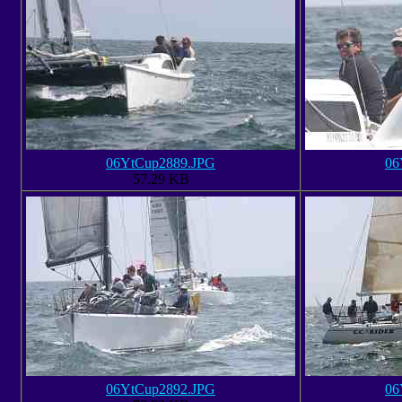
06YtCup2889.JPG
06
57.29 KB
06YtCup2892.JPG
06