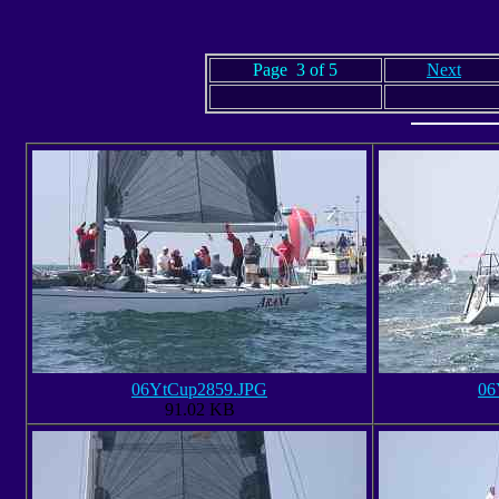
Page 3 of 5
Next
06YtCup2859.JPG
06
91.02 KB