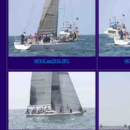
06YtCup2916.JPG
06
76.31 KB