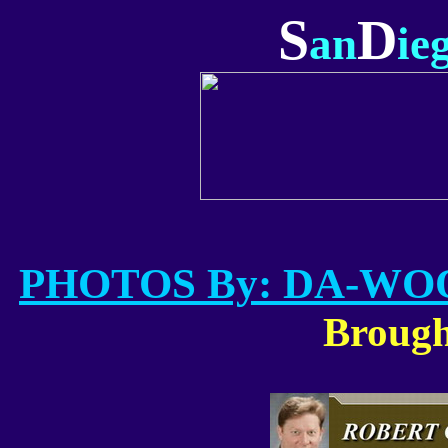
S
D
an
ie
PHOTOS By: DA-W
Brough