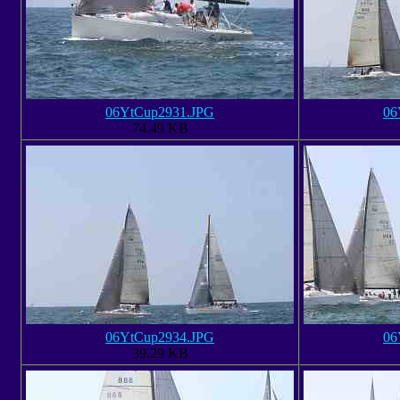
06YtCup2931.JPG
06
74.49 KB
06YtCup2934.JPG
06
39.29 KB