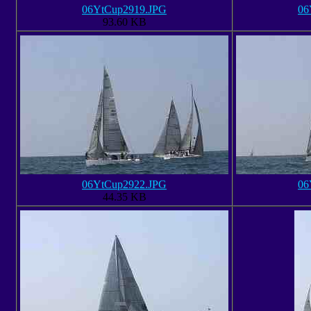
06YtCup2919.JPG
06
93.60 KB
06YtCup2922.JPG
06
44.35 KB