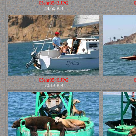
05shr8543.JPG
44.60 KB
05shr8546.JPG
70.13 KB