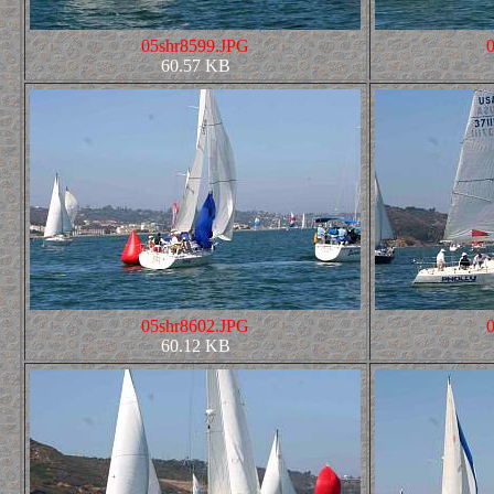
05shr8599.JPG
60.57 KB
05shr8602.JPG
60.12 KB