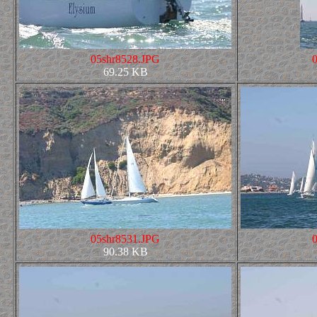
05shr8528.JPG
69.25 KB
05shr8531.JPG
90.38 KB