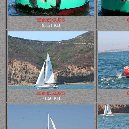
05shr8549.JPG
93.51 KB
05shr8552.JPG
71.66 KB