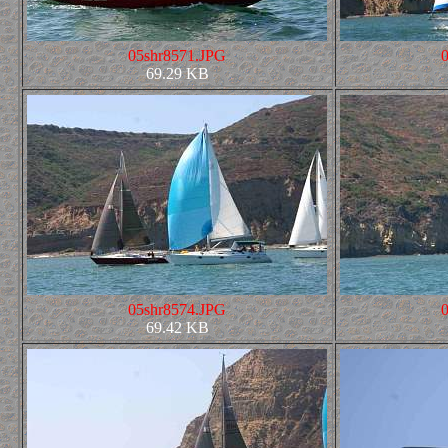
05shr8571.JPG
69.29 KB
05shr8574.JPG
69.42 KB