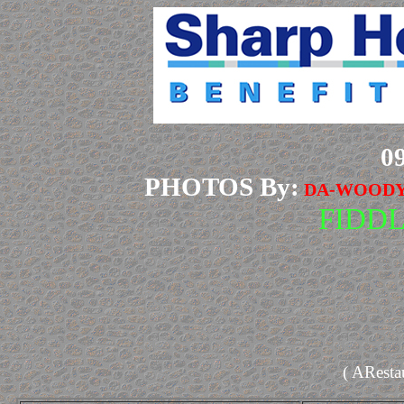
0
PHOTOS By:
DA-WOOD
FIDD
( ARestau