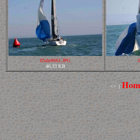
05shr8661.JPG
46.33 KB
Hom
|
<>