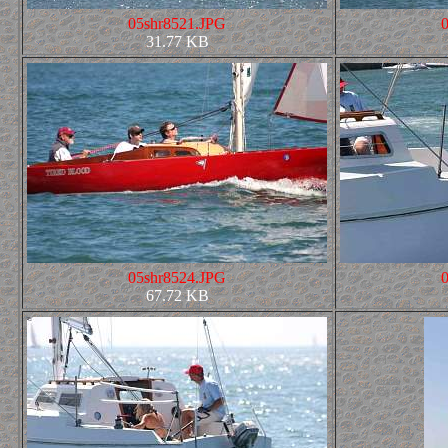
05shr8521.JPG
31.77 KB
05shr8524.JPG
67.72 KB